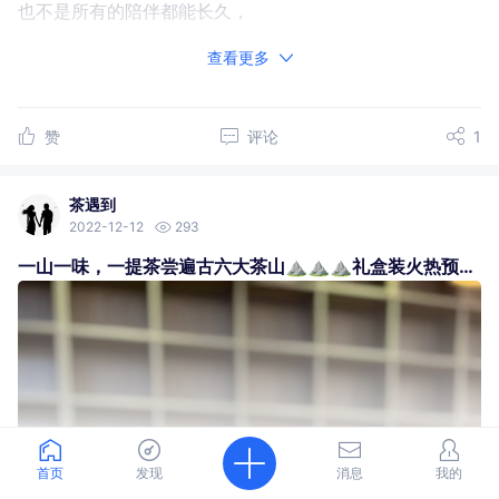
也不是所有的陪伴都能长久，
总有一些人一些情，
查看更多
在渐行渐远中分散，
赞
评论
1
如果有一天，
你发现一个人，
茶遇到
2022-12-12
293
既不联系你也不拉黑你时，
一山一味，一提茶尝遍古六大茶山⛰️⛰️⛰️礼盒装火热预订中…
那就是你不再重要了。
不是你不重要了
也不是我不重要了
是我们都有各自的家庭
无法把你捧在手掌中
首页
发现
消息
我的
查看更多