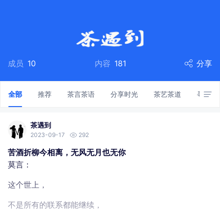
成员
10
内容
181
分享
全部
推荐
茶言茶语
分享时光
茶艺茶道
寻茶游
茶遇到
2023-09-17
292
苦酒折柳今相离，无风无月也无你
莫言：
这个世上，
不是所有的联系都能继续，